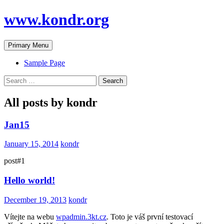
Skip
www.kondr.org
to
content
Search
Primary Menu
Sample Page
Search
for:
All posts by kondr
Jan15
January 15, 2014
kondr
post#1
Hello world!
December 19, 2013
kondr
Vítejte na webu
wpadmin.3kt.cz
. Toto je váš první testovací